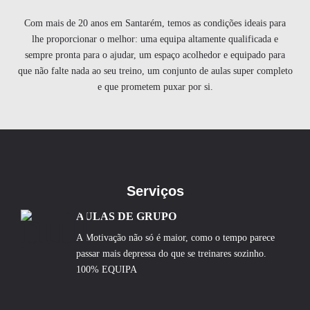
Com mais de 20 anos em Santarém, temos as condições ideais para
lhe proporcionar o melhor: uma equipa altamente qualificada e
sempre pronta para o ajudar, um espaço acolhedor e equipado para
que não falte nada ao seu treino, um conjunto de aulas super completo
e que prometem puxar por si.
Serviços
AULAS DE GRUPO
A Motivação não só é maior, como o tempo parece
passar mais depressa do que se treinares sozinho.
100% EQUIPA